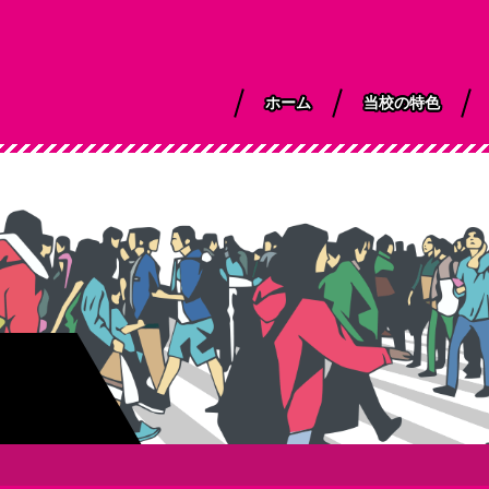
ホーム
当校の特色
事長挨拶
間行事
合日本語 ＜留学
YIEAの教育
カレンダー
大学院進学クラス
進路サポート
留学生活
総合日本語＜留
ザ＞
以外＞