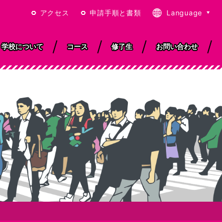
アクセス
申請手順と書類
Language
日本語
English
学校について
コース
修了生
お問い合わせ
繁體中文
简体中文
ISOと教育品質
学
東京と学校周辺
就職サポート
宿泊について
アニメ体験