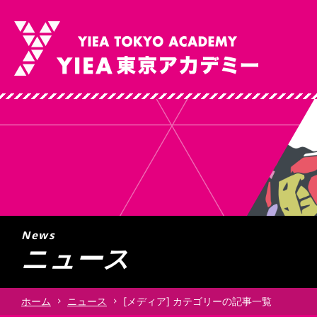
Why Choose Us
About YIEA
Courses
当校の特色
学校について
コース
理
年
総
ビ
News
学校について
当校の特色
コース
ニュース
ホーム
ニュース
[メディア] カテゴリーの記事一覧