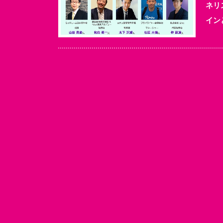
ネリ
イン