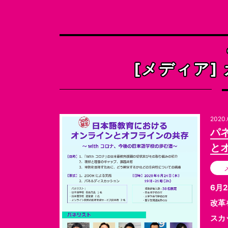
そ
[メディア]
2020.
パ
と
6月
改革
スカ