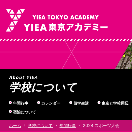
Why Choose Us
About YIEA
Courses
About YIEA
当校の特色
学校について
コース
理
年
総
学校について
ビ
学校について
当校の特色
コース
年間行事
カレンダー
留学生活
東京と学校周辺
宿泊について
ホーム
学校について
年間行事
2024 スポーツ大会