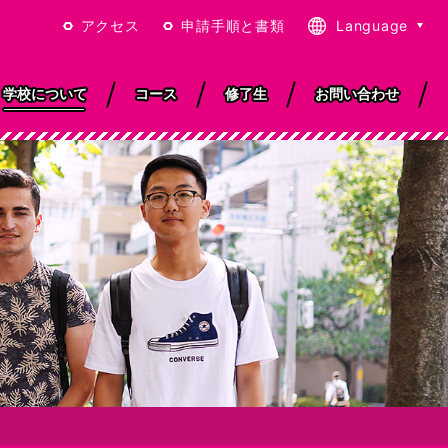
アクセス
申請手順と書類
Language
日本語
English
学校について
コース
修了生
お問い合わせ
繁體中文
简体中文
ISOと教育品質
学
東京と学校周辺
就職サポート
宿泊について
アニメ体験