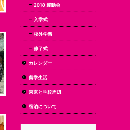
2018 運動会
入学式
校外学習
修了式
カレンダー
留学生活
東京と学校周辺
宿泊について