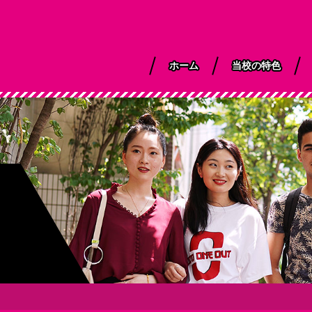
ホーム
当校の特色
事長挨拶
間行事
合日本語 ＜留学
YIEAの教育
カレンダー
大学院進学クラス
進路サポート
留学生活
総合日本語＜留
ザ＞
以外＞