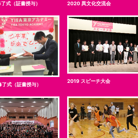
 修了式（証書授与）
2020 異文化交流会
2019 スピーチ大会
 修了式（証書授与）