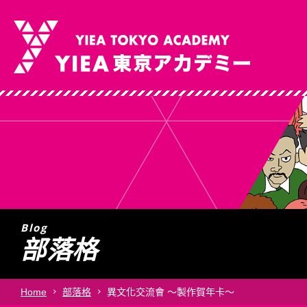
Why Choose Us
About YIEA
Courses
學校特色
學校介紹
課程
理
年
綜
簽
Blog
學校特色
學校介紹
課程
部落格
Home
部落格
異文化交流會 ～製作賀年卡～