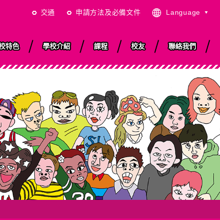
交通
申請方法及必備文件
Language
繁體中文
日本語
校特色
學校介紹
課程
校友
聯絡我們
English
简体中文
ISO & 品質管理
學
東京及學校周邊環
就業輔導
關於住宿
動漫體驗
境