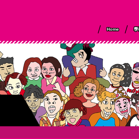
Home
學
事長致詞
度活動
合日本語＜留學
YIEA的教育
行事曆
大學院進修班
升學與就業
留學生活
綜合日本語＜留
證＞
以外＞