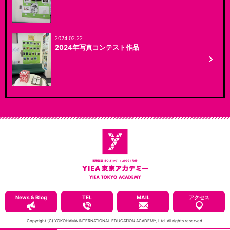
2024.02.22
2024年写真コンテスト作品
News & Blog
TEL
MAIL
アクセス
Copyright (C) YOKOHAMA INTERNATIONAL EDUCATION ACADEMY, Ltd. All rights reserved.